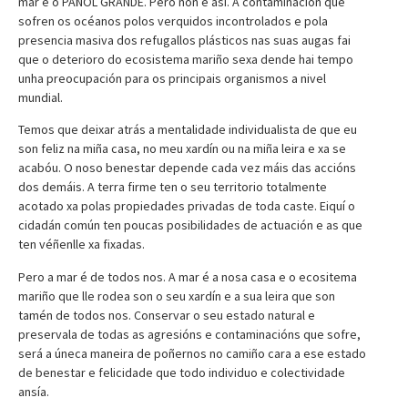
mar é o PAÑOL GRANDE. Pero non é así. A contaminación que
sofren os océanos polos verquidos incontrolados e pola
presencia masiva dos refugallos plásticos nas suas augas fai
que o deterioro do ecosistema mariño sexa dende hai tempo
unha preocupación para os principais organismos a nivel
mundial.
Temos que deixar atrás a mentalidade individualista de que eu
son feliz na miña casa, no meu xardín ou na miña leira e xa se
acabóu. O noso benestar depende cada vez máis das accións
dos demáis. A terra firme ten o seu territorio totalmente
acotado xa polas propiedades privadas de toda caste. Eiquí o
cidadán común ten poucas posibilidades de actuación e as que
ten véñenlle xa fixadas.
Pero a mar é de todos nos. A mar é a nosa casa e o ecositema
mariño que lle rodea son o seu xardín e a sua leira que son
tamén de todos nos. Conservar o seu estado natural e
preservala de todas as agresións e contaminacións que sofre,
será a úneca maneira de poñernos no camiño cara a ese estado
de benestar e felicidade que todo individuo e colectividade
ansía.