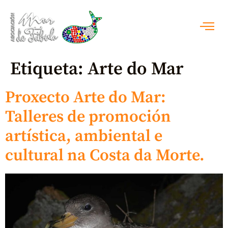
Etiqueta:
Arte do Mar
Proxecto Arte do Mar:
Talleres de promoción
artística, ambiental e
cultural na Costa da Morte.