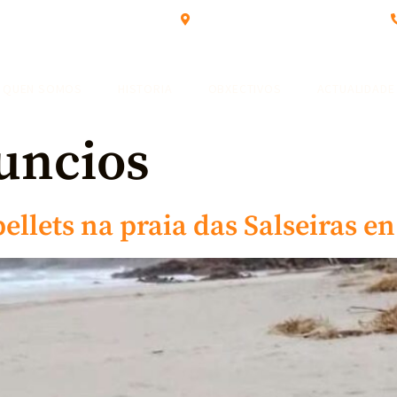
Rúa Portela 18 - Camelle (Camariñas)
QUEN SOMOS
HISTORIA
OBXECTIVOS
ACTUALIDADE
uncios
ellets na praia das Salseiras e