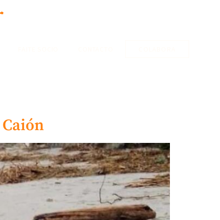
+34 608 609 042
FAITE SOCIO
CONTACTO
COLABORA
n Caión