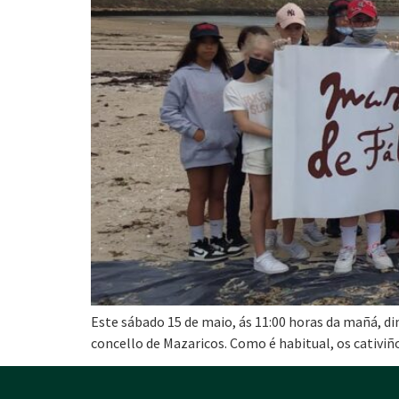
Este sábado 15 de maio, ás 11:00 horas da mañá, di
concello de Mazaricos. Como é habitual, os cativiñ