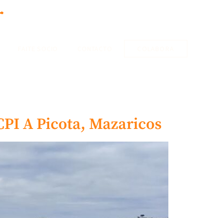
+34 608 609 042
FAITE SOCIO
CONTACTO
COLABORA
CPI A Picota, Mazaricos