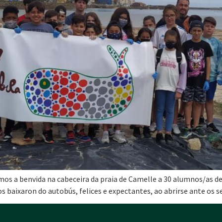
mos a benvida na cabeceira da praia de Camelle a 30 alumnos/as de 5
os baixaron do autobús, felices e expectantes, ao abrirse ante os 