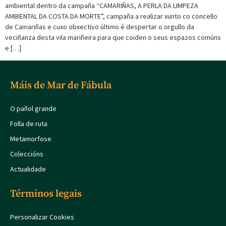
ambiental dentro da campaña “CAMARIÑAS, A PERLA DA LIMPEZA
AMBIENTAL DA COSTA DA MORTE”, campaña a realizar xunto co concello
de Camariñas e cuxo obxectivo último é despertar o orgullo da
veciñanza desta vila mariñeira para que coiden o seus espazos comúns
e […]
Máis de Mar de Fábula
O pañol grande
Folla de ruta
Metamorfose
Coleccións
Actualidade
Términos legais
Personalizar Cookies