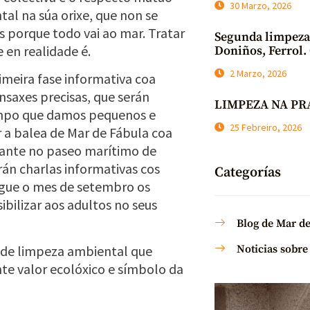
30 Marzo, 2026
al na súa orixe, que non se
as porque todo vai ao mar. Tratar
Segunda limpeza 
 en realidade é.
Doniños, Ferrol. 
2 Marzo, 2026
meira fase informativa coa
ensaxes precisas, que serán
LIMPEZA NA PR
empo que damos pequenos e
25 Febreiro, 2026
 a balea de Mar de Fábula coa
gante no paseo marítimo de
rán charlas informativas cos
Categorías
egue o mes de setembro os
ibilizar aos adultos no seus
Blog de Mar d
la de limpeza ambiental que
Noticias sobre
te valor ecolóxico e símbolo da