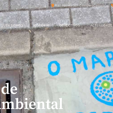
Rúa Portela 18 - Camelle (Camariñas)
QUEN SOMOS
HISTORIA
OBXECTIVOS
ACTUALIDADE
 de
ambiental