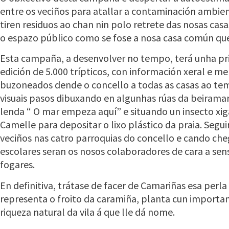
entre os veciños para atallar a contaminación ambient
tiren residuos ao chan nin polo retrete das nosas cas
o espazo público como se fose a nosa casa común que
Esta campaña, a desenvolver no tempo, terá unha pri
edición de 5.000 trípticos, con información xeral e m
buzoneados dende o concello a todas as casas ao t
visuais pasos dibuxando en algunhas rúas da beiramar
lenda “ O mar empeza aquí” e situando un insecto xi
Camelle para depositar o lixo plástico da praia. Segui
veciños nas catro parroquias do concello e cando ch
escolares seran os nosos colaboradores de cara a sens
fogares.
En definitiva, trátase de facer de Camariñas esa per
representa o froito da caramiña, planta cun importan
riqueza natural da vila á que lle dá nome.