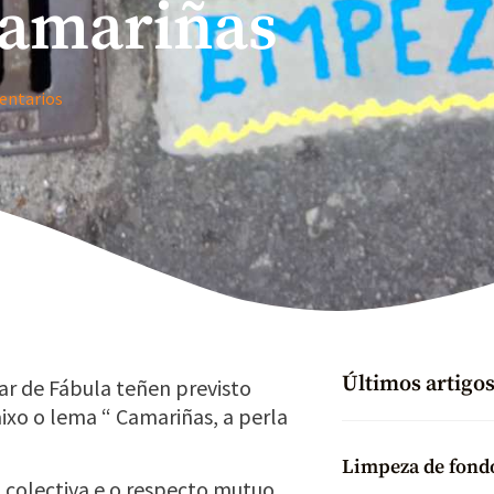
Camariñas
entarios
Últimos artigo
ar de Fábula teñen previsto
ixo o lema “ Camariñas, a perla
Limpeza de fondo
 colectiva e o respecto mutuo