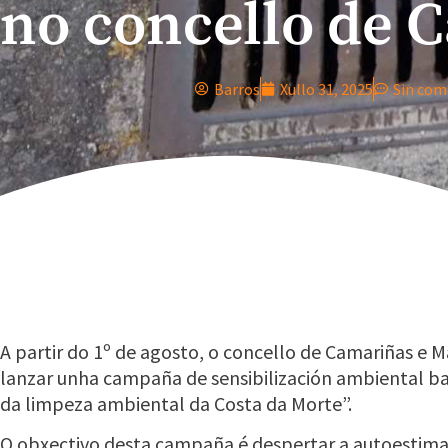
no concello de 
Barros
Xullo 31, 2025
Sin com
A partir do 1º de agosto, o concello de Camariñas e M
lanzar unha campaña de sensibilización ambiental ba
da limpeza ambiental da Costa da Morte”.
O obxectivo desta campaña é despertar a autoestima