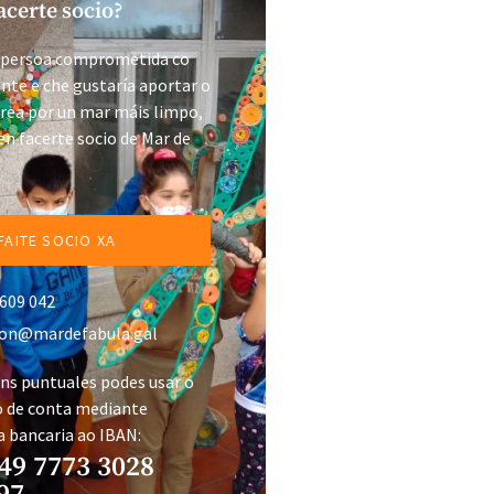
acerte socio?
a persoa comprometida co
te e che gustaría aportar o
area por un mar máis limpo,
en facerte socio de Mar de
FAITE SOCIO XA
 609 042
ion@mardefabula.gal
ns puntuales podes usar o
 de conta mediante
a bancaria ao IBAN:
49 7773 3028