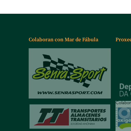
Colaboran con Mar de Fábula
Proxe