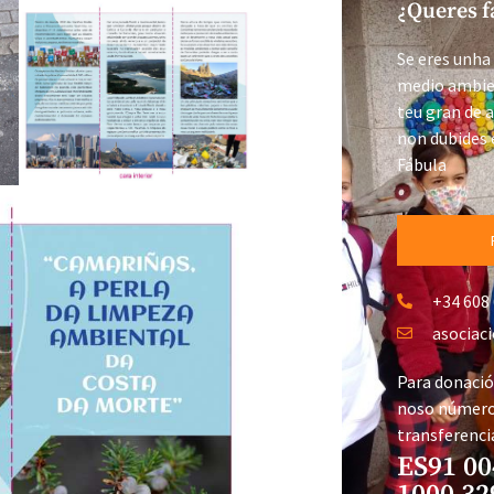
¿Queres f
Se eres unh
medio ambien
teu gran de 
non dubides 
Fábula
+34 608
asociac
Para donació
noso número
transferenci
ES91 00