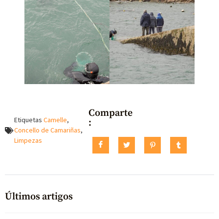
Comparte
Etiquetas
Camelle
,
:
Concello de Camariñas
,
Limpezas
Últimos artigos