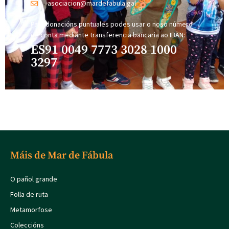
asociacion@mardefabula.gal
Para donacións puntuales podes usar o noso número
de conta mediante transferencia bancaria ao IBAN:
ES91 0049 7773 3028 1000
3297
Máis de Mar de Fábula
O pañol grande
Folla de ruta
Metamorfose
Coleccións