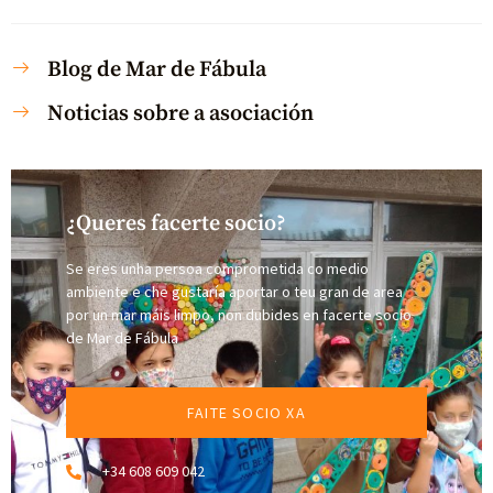
Blog de Mar de Fábula
Noticias sobre a asociación
¿Queres facerte socio?
Se eres unha persoa comprometida co medio
ambiente e che gustaría aportar o teu gran de area
por un mar máis limpo, non dubides en facerte socio
de Mar de Fábula
FAITE SOCIO XA
+34 608 609 042