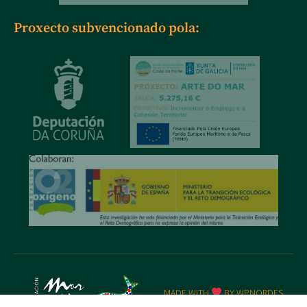
Proxecto subvencionado pola:
MADE WITH
BY WPNORDES