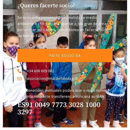
¿Queres facerte socio?
Se eres unha persoa comprometida co medio
ambiente e che gustaría aportar o teu gran de area
por un mar máis limpo, non dubides en facerte socio
de Mar de Fábula
FAITE SOCIO XA
+34 608 609 042
asociacion@mardefabula.gal
Para donacións puntuales podes usar o noso número
de conta mediante transferencia bancaria ao IBAN:
ES91 0049 7773 3028 1000
3297