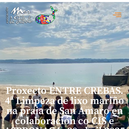
Proxecto ENTRE CREBAS.
4ª Limpeza de lixo mariño
na praia de San Amaro en
colaboración co CIS e