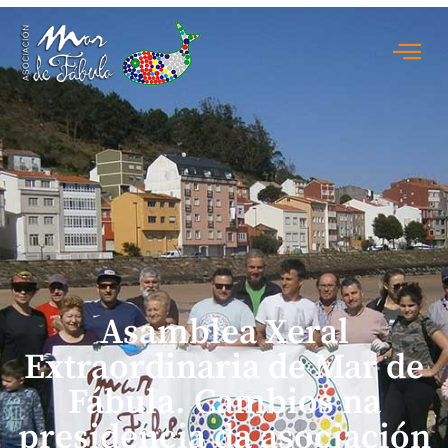
Asamblea Xeral
Extraordinaria de Mar de
Fábula. Cambios na
presidencia da asociación