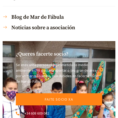
Blog de Mar de Fábula
Noticias sobre a asociación
¿Queres facerte socio?
Se eres unha persoa comprometida co medio
ambiente e che gustaría aportar o teu gran de area
por un mar máis limpo, non dubides en facerte socio
de Mar de Fábula
FAITE SOCIO XA
+34 608 609 042