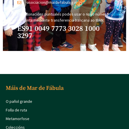
asociacion@mardefabula.gal
Para donacións puntuales podes usar o noso número
de conta mediante transferencia bancaria ao IBAN:
ES91 0049 7773 3028 1000
3297
Máis de Mar de Fábula
O pañol grande
Folla de ruta
Metamorfose
Coleccións